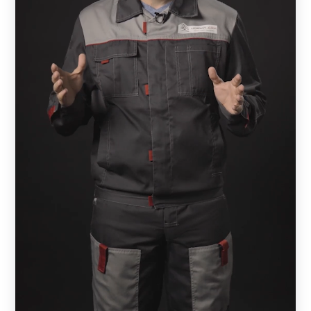
забор, который находится рядом с одноэтажным домом.
Чтобы добиться гармонии, необходимо подобрать
вариант на 1-1,5 метра. Если же ваш дом состоит из
нескольких этажей, то и забор должен быть значительно
выше.
Также важно обратить внимание на характер участка.
Если он расположен на местности с большим
перепадом высот или посреди холмов, то установка
конструкции значительно осложнится (увеличивается
бюджет). В этом случае можно выбрать более простой и
доступный вариант, который не потребует
дополнительных вложений.
Крайне важно, чтобы фасад коттеджа и лицевая часть
конструкции дополняли друг друга, создавая эффект
единой конструкции. А достигается он благодаря