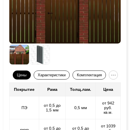
Цены
Характеристики
Комплектация
Покрытие
Рама
Толщ.лам.
Цена
от 942
от 0,5 до
ПЭ
0,5 мм
руб.
1,5 мм
кв.м.
от 1039
от 0,5 до
от 0,5 до