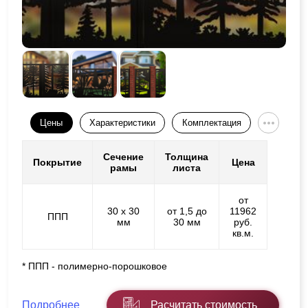
Цены
Характеристики
Комплектация
Сечение
Толщина
Покрытие
Цена
рамы
листа
от
30 х 30
от 1,5 до
11962
ППП
мм
30 мм
руб.
кв.м.
* ППП - полимерно-порошковое
Подробнее
Расчитать стоимость