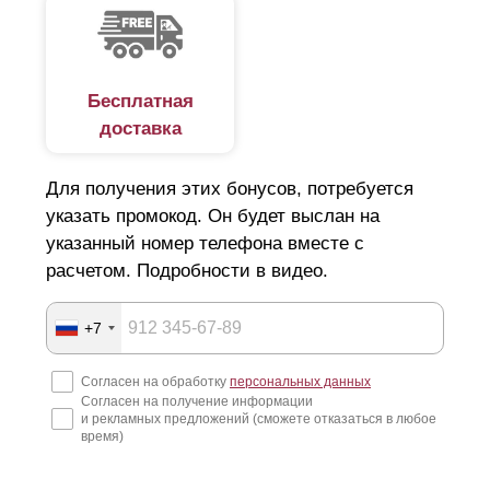
впишется в общий ландшафт участка, обеспечит его
безопасность?
Увы, на рынке есть немало недобросовестных
Бесплатная
доставка
компаний. Наобещают "Золотые горы", и технично
скроются за ними. А у вас помимо потери денег, сроки
Для получения этих бонусов, потребуется
по строительству сорваны и все планы нарушены. Как
указать промокод. Он будет выслан на
подобрать идеальный вариант люксового ограждения и
указанный номер телефона вместе с
не попасть в руки мошенников, читайте далее.
расчетом. Подробности в видео.
Подготовка к строительству забора
+7
Начнем с того, что покупка и установка забора для дачи
Согласен на обработку
персональных данных
Согласен на получение информации
или для загородного дома, крайне затратная статья
и рекламных предложений (сможете отказаться в любое
расходов. Поэтому еще на этапе составления дизайн-
время)
проекта стоит детально продумать все нюансы: