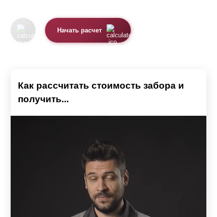
определиться с типом, дизайном и размером
конструкции, также учесть особенности рельефа участка
Начать расчет
и характеристики грунта. Так как от этого напрямую
будет зависеть размер бюджета, необходимого для
воплощения вашей задумки.
Важным нюансом является проходимость. В случае,
Как рассчитать стоимость забора и
если дом находится в центральных частях города,
получить...
лучше всего подобрать глухой вариант ограждения. Так
вы сможете избежать посторонних взглядов и создать
эффект подавления шума от проезжающего
транспорта. К тому же, высокая конструкция станет
гарантом вашей безопасности и преградит путь ворам.
Перед строительством следует учитывать размеры
участка и дома. Они должны друг другу соответствовать.
Например, не очень красиво смотрится двухметровый