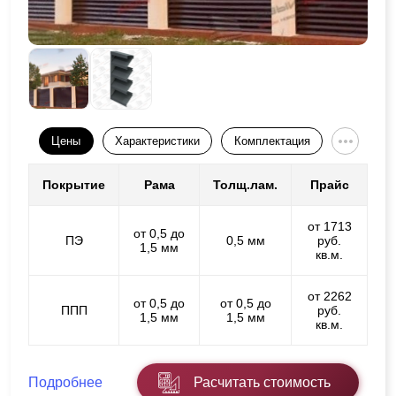
Цены
Характеристики
Комплектация
Покрытие
Рама
Толщ.лам.
Прайс
от 1713
от 0,5 до
ПЭ
0,5 мм
руб.
1,5 мм
кв.м.
от 2262
от 0,5 до
от 0,5 до
ППП
руб.
1,5 мм
1,5 мм
кв.м.
Подробнее
Расчитать стоимость