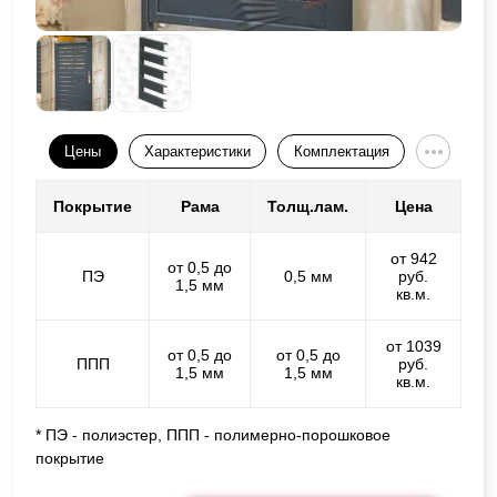
Цены
Характеристики
Комплектация
Покрытие
Рама
Толщ.лам.
Цена
от 942
от 0,5 до
ПЭ
0,5 мм
руб.
1,5 мм
кв.м.
от 1039
от 0,5 до
от 0,5 до
ППП
руб.
1,5 мм
1,5 мм
кв.м.
* ПЭ - полиэстер, ППП - полимерно-порошковое
покрытие