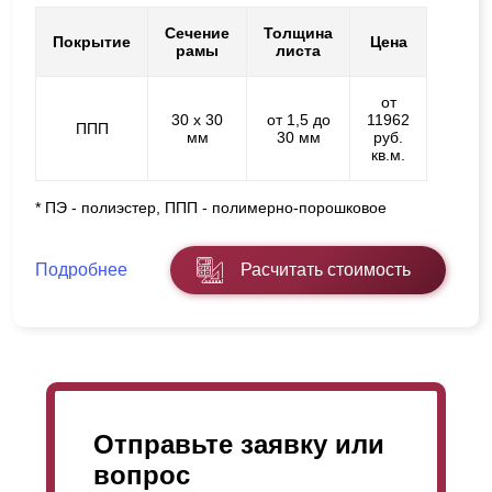
Сечение
Толщина
Покрытие
Цена
рамы
листа
от
30 х 30
от 1,5 до
11962
ППП
мм
30 мм
руб.
кв.м.
* ПЭ - полиэстер, ППП - полимерно-порошковое
Подробнее
Расчитать стоимость
Отправьте заявку или
вопрос