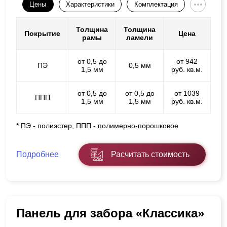
Цены
Характеристики
Комплектация
Толщина
Толщина
Покрытие
Цена
рамы
ламели
от 0,5 до
от 942
ПЭ
0,5 мм
1,5 мм
руб. кв.м.
от 0,5 до
от 0,5 до
от 1039
ППП
1,5 мм
1,5 мм
руб. кв.м.
* ПЭ - полиэстер, ППП - полимерно-порошковое
Подробнее
Расчитать стоимость
Панель для забора «Классика»