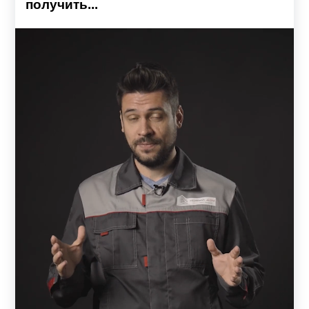
получить...
Детали из металла – надежные и универсальные, легко
поддаются механическим обработкам, поэтому их
использование позволит создать как строгие
геометрические формы так и разные узоры.
Готовый комплект забора включает: профили, ламели, а
также комплектующие: усилители, заклепки. Все
элементы заборов прочно скрепляются между собой,
образуя надежную систему, которая прослужит не один
год.
Защита и украшение ландшафта – в одном
заборе
Качественный забор, это одна из самых первых
конструкций, которая появляется на территории. Забор