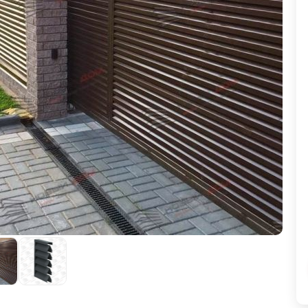
ВЫБОР ПО ХАРАКТЕРИСТИКАМ
Горизонтальные заборы
Высокие заборы
Красивые, дизайнерские заборы
ВЫБОР ПО СПОСОБУ МОНТАЖА
Заборы под ключ
Готовые заборы
Комплекты заборов-лего "сделай сам"
Быстровозводимые заборы