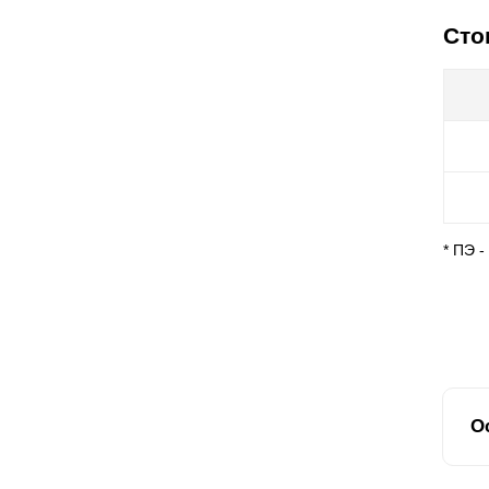
Сто
* ПЭ 
О