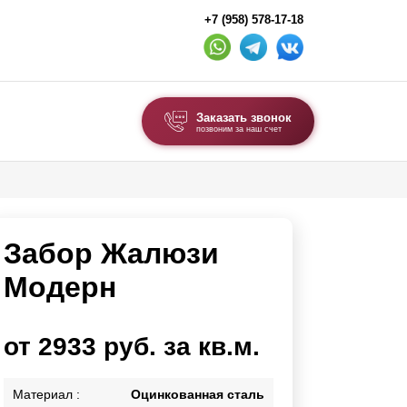
+7 (958) 578-17-18
Заказать звонок
позвоним за наш счет
ВЫБОР ПО ТИПУ
Модульные заборы и ограждения
Забор Жалюзи
Комбинированные заборы
Секционные заборы
Модерн
ВОРОТА И КАЛИТКИ
от 2933 руб. за кв.м.
Ворота откатные
Ворота распашные
Материал :
Оцинкованная сталь
Ворота складные гармошка