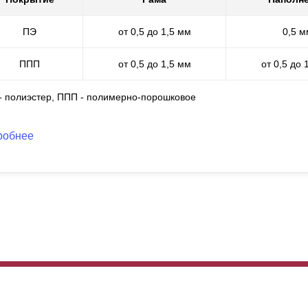
уществления порошковой окраски и самостоятельно выполняем пор
лимерно-порошковое покрытие лишено указанных выше недостатков
ПЭ
от 0,5 до 1,5 мм
0,5 м
ектра RAL и много видов фактур. Это покрытие мы можем выполнит
крытия составляет от 60 до 100 микрон. Такая окраска износостойк
о самое важное, это то, что мы можем применить полный спектр все
ППП
от 0,5 до 1,5 мм
от 0,5 до 
каких ограничений в технологическом процессе.
 - полиэстер, ППП - полимерно-порошковое
робнее
 же, как и в прочих вариантах, мы сохранили возможность выбрать 
мели. С увеличением глубины секции, увеличивается и высота лам
льше дайн забора, приобретает массивности. На эксплуатационные 
сота ламели никак не сказываются. Другими словами, выбирая эти
ус и кошелек, а качество забора при любых вариантах будет на од
м с выбором и продемонстрируют образцы. Зависимость глубины и в
сота ламели 73 мм, при глубине секции 60 мм - 87 мм и при глубин