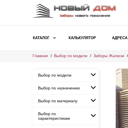
КАТАЛОГ
КАЛЬКУЛЯТОР
АДРЕСА
Главная
Выбор по модели
Заборы Жалюзи
ВЫБОР ПО МОДЕЛИ
Заборы Ранчо
Выбор по модели
Заборы Хай-тек
Заборы Классика
Выбор по назначению
Заборы Ранчо
Заборы Жалюзи
Заборы Хай-тек
Выбор по материалу
Заборы и ограждения для
Заборы Классика
детских садов
ВЫБОР ПО НАЗНАЧЕНИЮ
Заборы Жалюзи
Выбор по
Заборы с кирпичными столбами
Заборы для дачи
характеристикам
Заборы и ограждения для детских
Заборы из евроштакетника
Элитные заборы для коттеджей
садов