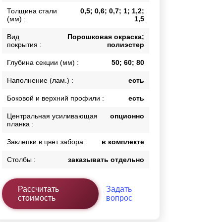
Толщина стали
0,5; 0,6; 0,7; 1; 1,2;
Каркасы ворот
(мм) :
1,5
Калитки
Входные группы
Вид
Порошковая окраска;
покрытия :
полиэстер
Глубина секции (мм) :
50; 60; 80
ВСЕ ДЛЯ ЗАБОРА
Наполнение (лам.) :
есть
Панели для забора
Боковой и верхний профили :
есть
Центральная усиливающая
опционно
планка :
Заклепки в цвет забора :
в комплекте
Столбы :
заказывать отдельно
Рассчитать
Задать
стоимость
вопрос