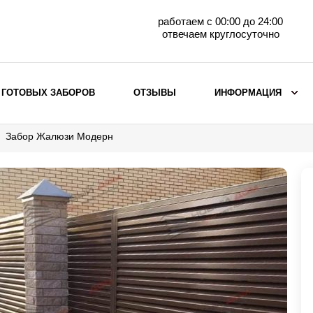
работаем с 00:00 до 24:00
отвечаем круглосуточно
 ГОТОВЫХ ЗАБОРОВ
ОТЗЫВЫ
ИНФОРМАЦИЯ
Забор Жалюзи Модерн
ВЫБОР ПО МАТЕРИАЛУ
Заборы с кирпичными столбами
Заборы из евроштакетника
горизонтального
Металлические заборы для дачи
Забор жалюзи с кирпичными столбами
Металлические заборы
Металлические ограждения