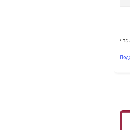
ос
По
сп
по
чт
ни
* ПЭ
Под
Так
ла
бо
вы
вк
ва
вы