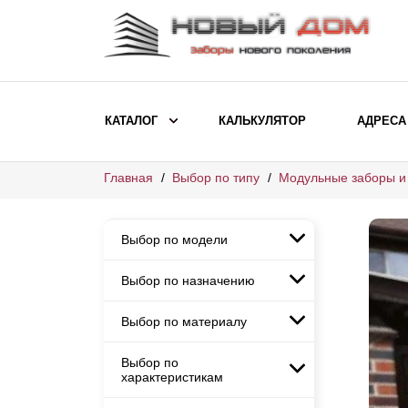
КАТАЛОГ
КАЛЬКУЛЯТОР
АДРЕСА
Главная
Выбор по типу
Модульные заборы и
ВЫБОР ПО МОДЕЛИ
Заборы Ранчо
Выбор по модели
Заборы Хай-тек
Заборы Классика
Выбор по назначению
Заборы Ранчо
Заборы Жалюзи
Заборы Хай-тек
Выбор по материалу
Заборы и ограждения для
Заборы Классика
детских садов
ВЫБОР ПО НАЗНАЧЕНИЮ
Заборы Жалюзи
Выбор по
Заборы с кирпичными столбами
Заборы для дачи
характеристикам
Заборы и ограждения для детских
Заборы из евроштакетника
Элитные заборы для коттеджей
садов