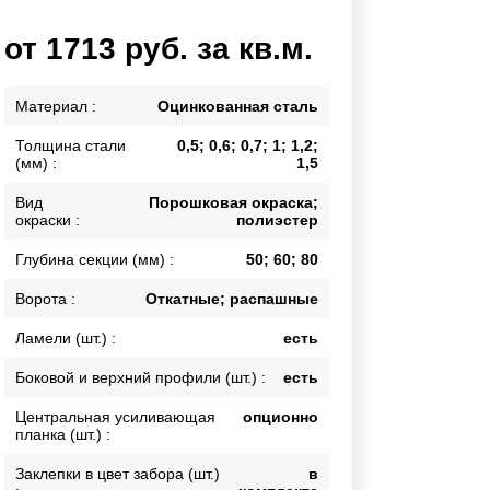
Каркасы ворот
от 1713 руб. за кв.м.
Калитки
Входные группы
Материал :
Оцинкованная сталь
Толщина стали
0,5; 0,6; 0,7; 1; 1,2;
ВСЕ ДЛЯ ЗАБОРА
(мм) :
1,5
Панели для забора
Вид
Порошковая окраска;
окраски :
полиэстер
Глубина секции (мм) :
50; 60; 80
Ворота :
Откатные; распашные
Ламели (шт.) :
есть
Боковой и верхний профили (шт.) :
есть
Центральная усиливающая
опционно
планка (шт.) :
Заклепки в цвет забора (шт.)
в