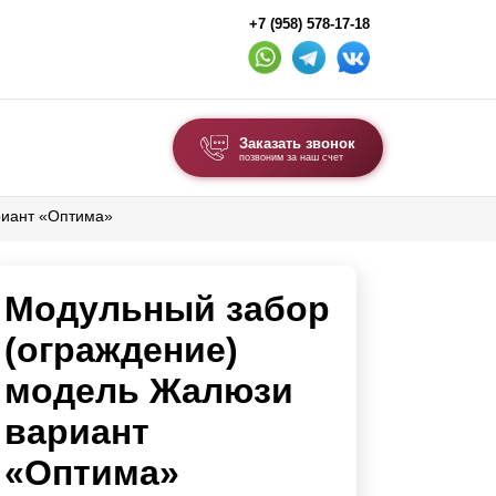
+7 (958) 578-17-18
Заказать звонок
позвоним за наш счет
риант «Оптима»
ВЫБОР ПО ТИПУ
Модульные заборы и ограждения
Модульный забор
Комбинированные заборы
Секционные заборы
(ограждение)
модель Жалюзи
ВОРОТА И КАЛИТКИ
вариант
Ворота откатные
«Оптима»
Ворота распашные
Ворота складные гармошка