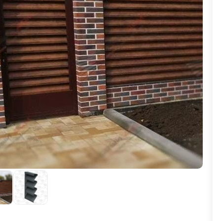
ВЫБОР ПО ХАРАКТЕРИСТИКАМ
Горизонтальные заборы
Высокие заборы
Красивые, дизайнерские заборы
ВЫБОР ПО СПОСОБУ МОНТАЖА
Заборы под ключ
Готовые заборы
Комплекты заборов-лего "сделай сам"
Быстровозводимые заборы