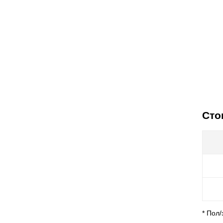
Сто
* Пол