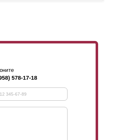
абор сквозь
ламели
? Есть ответ: участок не
 Это сказывается на цене: из-за большего
чае видно только небо. И, наоборот, при
открыта нижняя часть пространства. В
ором.
оните
958) 578-17-18