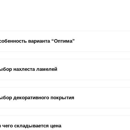
собенность варианта “Оптима”
мель
в заборе «
Оптима
» изображает английскую букву Z. Наша фи
ыбор нахлеста ламелей
офилем. Они имеют сходный Z-профиль
ламели
, но при этом её в
мели
могут иметь различное положение по отношению друг к другу: 
ыбор декоративного покрытия
риантах, нахлёст влияет на следующие два критерия: дизайн и уго
г
ламели
. Следовательно,
ламелей
в заборе становится либо боль
снее), либо меньше (тогда они будут располагаться реже относител
няться дизайн.
коративное покрытие также отвечает за вид забора и возможное вр
з чего складывается цена
щитно-декоративным, так как помимо своей декоративной функции,