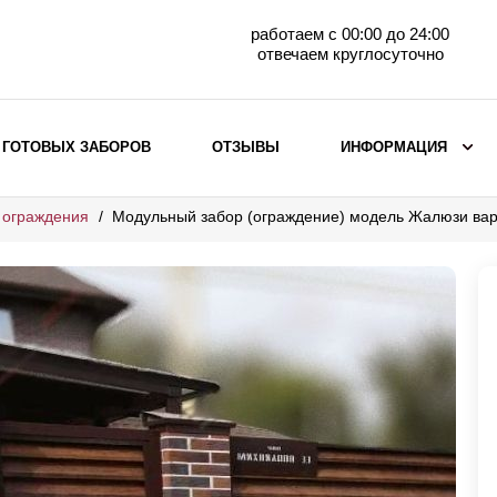
работаем с 00:00 до 24:00
отвечаем круглосуточно
 ГОТОВЫХ ЗАБОРОВ
ОТЗЫВЫ
ИНФОРМАЦИЯ
 ограждения
Модульный забор (ограждение) модель Жалюзи ва
ВЫБОР ПО МАТЕРИАЛУ
Заборы с кирпичными столбами
Заборы из евроштакетника
горизонтального
Металлические заборы для дачи
Забор жалюзи с кирпичными столбами
Металлические заборы
Металлические ограждения