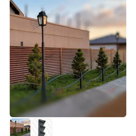
используемых материалов и трудовых затрат,
учитывать при их выборе.
необходимых на производство конструкции.
Так,
полиэстерное
покрытие наносится на заводах
Например, чтобы сделать одну секцию «Люкс»
наших поставщиков, которые самостоятельно
глубиной 50 мм и высотой 110 мм без использования
покрывают каждый лист металла специальным
нахлеста, потребуется использовать меньше стали,
покрытием, толщиной 40-60 микрон. Говоря о
чем на такую же конструкцию, но с глубиной 80 мм и
качестве, нужно заметить, что чем толще покрытие,
нахлестом 20 мм. Соответственно меняется
тем оно надежней. Также сталь может покрываться
трудоемкость работы, отсюда и выплывает разница в
как с одной стороны, так и с двух, зависимо от того,
цене. Таким образом заказчик платит только за
для каких целей она будет использоваться. Если
расходы материалов и зарплату, выплачиваемую
покрытие наносится только с одной стороны, то с
работникам.
другой металл грунтуется, чтобы обеспечить его
защиту от воздействия окружающей среды.
Соответственно, оба варианта сильно отличаются
по стоимости, зависимо от количества используемых
материалов для производства конкретного листа.
Единственным недостатком такого выбора покрытия
является то, что поскольку листы металла уже
приходят к нам с покрытием, чтобы случайно его не