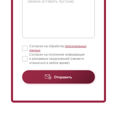
высота, которая в максимальном варианте составит
110 мм. Есть и еще одна особенность «
люксового
»
варианта, когда высота
ламели
меняется
соответственно изменению профиля, что
непосредственно влияет на выбор степени нахлеста.
Но о нахлесте расскажем ниже.
Согласен на обработку
персональных
данных
Согласен на получение информации
и рекламных предложений (сможете
отказаться в любое время)
Отправить