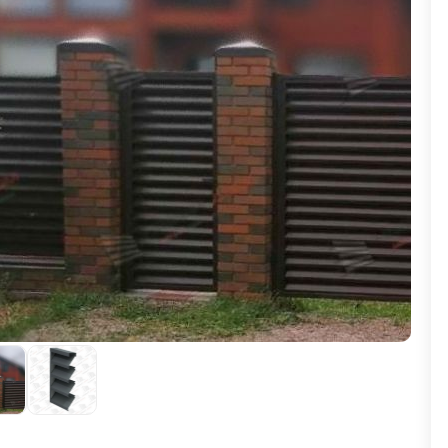
ВЫБОР ПО ХАРАКТЕРИСТИКАМ
Горизонтальные заборы
Высокие заборы
Красивые, дизайнерские заборы
ВЫБОР ПО СПОСОБУ МОНТАЖА
Заборы под ключ
Готовые заборы
Комплекты заборов-лего "сделай сам"
Быстровозводимые заборы