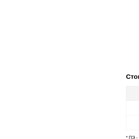
Сто
* ПЭ 