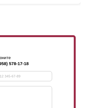
ид вашего забора, но и на угол обзора
дно изображен пример угла обзора. Так как
ва совершенно разных объекта. В первом
ит переживать, а во втором - часть улицы.
т
ламелей. Это может быть полезно в случае,
ет несколько этажей. Тогда зеваки смогут
оните
958) 578-17-18