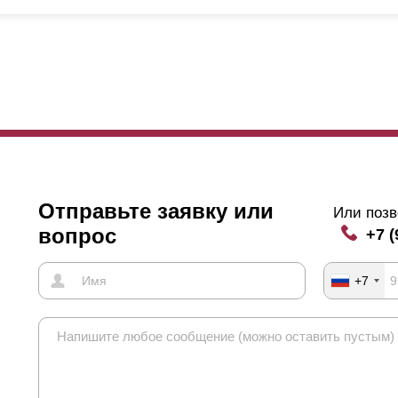
стоит забывать, что
нахлест
ламелей влияет не только на внешний в
жду ламелями. Промотав чуть выше, вы увидите картинку, где нагля
мели расположены под углом, с улицы и со стороны двора видны д
чае это небо, потому за конфиденциальность вашего участка не сто
я максимального ограничения угла обзора можно увеличить
нахлес
ли ваш дом расположен слишком близко к забору и если ваш дом име
идеть происходящее в окнах на верхних этажах дома.
Отправьте заявку или
Или позв
вопрос
+7 (
+7