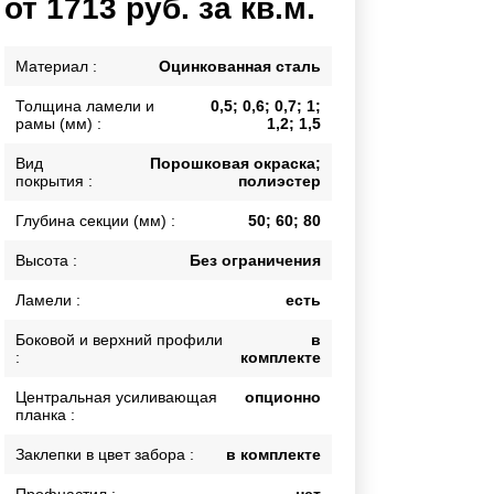
от 1713 руб. за кв.м.
Каркасы ворот
Калитки
Материал :
Оцинкованная сталь
Входные группы
Толщина ламели и
0,5; 0,6; 0,7; 1;
рамы (мм) :
1,2; 1,5
ВСЕ ДЛЯ ЗАБОРА
Вид
Порошковая окраска;
покрытия :
полиэстер
Панели для забора
Глубина секции (мм) :
50; 60; 80
Высота :
Без ограничения
Ламели :
есть
Боковой и верхний профили
в
:
комплекте
Центральная усиливающая
опционно
планка :
Заклепки в цвет забора :
в комплекте