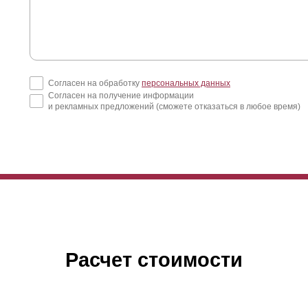
Согласен на обработку
персональных данных
Согласен на получение информации
и рекламных предложений (сможете отказаться в любое время)
начально одна из причин разработки модели “
Оптима
” - это умень
авнению с моделью “Люкс”) ширины ламели. Чем уже ламели, тем 
борной секции, потому расход материалов дает о себе знать при ра
Расчет стоимости