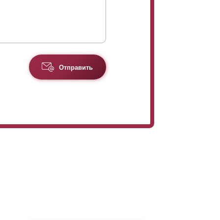
Отправить
шение цены за счет уменьшения (по
больше их требуется для заполнения
счете цены.