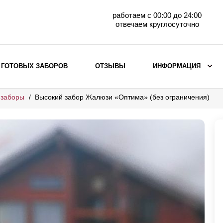
работаем с 00:00 до 24:00
отвечаем круглосуточно
 ГОТОВЫХ ЗАБОРОВ
ОТЗЫВЫ
ИНФОРМАЦИЯ
 заборы
Высокий забор Жалюзи «Оптима» (без ограничения)
ВЫБОР ПО МАТЕРИАЛУ
Заборы с кирпичными столбами
Заборы из евроштакетника
горизонтального
Металлические заборы для дачи
Забор жалюзи с кирпичными столбами
Металлические заборы
Металлические ограждения